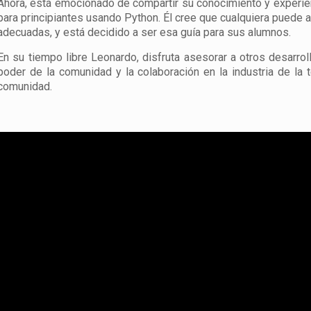
Ahora, está emocionado de compartir su conocimiento y experi
para principiantes usando Python. Él cree que cualquiera puede ap
adecuadas, y está decidido a ser esa guía para sus alumnos.
En su tiempo libre Leonardo, disfruta asesorar a otros desarro
poder de la comunidad y la colaboración en la industria de la 
comunidad.