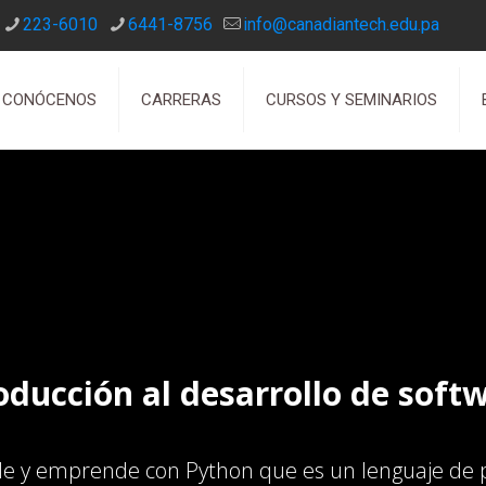
223-6010
6441-8756
info@canadiantech.edu.pa
CONÓCENOS
CARRERAS
CURSOS Y SEMINARIOS
oducción al desarrollo de soft
e y emprende con Python que es un lenguaje de pr